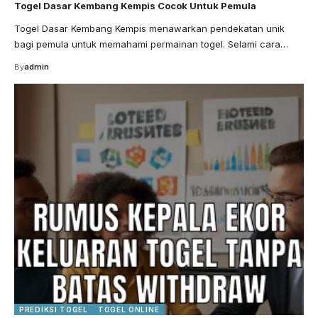
Togel Dasar Kembang Kempis Cocok Untuk Pemula
Togel Dasar Kembang Kempis menawarkan pendekatan unik
bagi pemula untuk memahami permainan togel. Selami cara…
By
admin
PREDIKSI TOGEL
TOGEL ONLINE