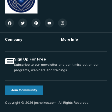
Company
More Info
Sign Up For Free
Subscribe to our newsletter and don't miss out on our
programs, webinars and trainings.
Join Community
Copyright © 2026 joshbikes.com, All Rights Reserved.