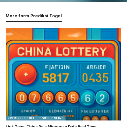
More form Prediksi Togel
PREDIKSI TOGEL
TOGEL ONLINE
Link Togel China Pola Mingguan Data Real Time