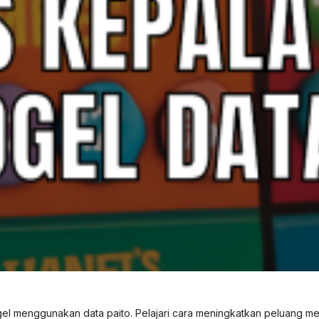
el menggunakan data paito. Pelajari cara meningkatkan peluang m