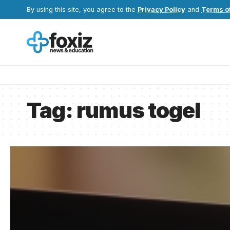
By using this site, you agree to the
Privacy Policy
and
Terms o
Tag:
rumus togel