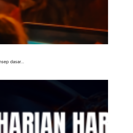
onsep dasar…