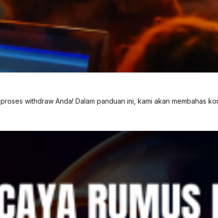
at proses withdraw Anda! Dalam panduan ini, kami akan membahas k