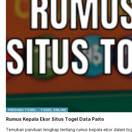
PREDIKSI TOGEL
TOGEL ONLINE
Rumus Kepala Ekor Situs Togel Data Paito
Temukan panduan lengkap tentang rumus kepala ekor dalam tog